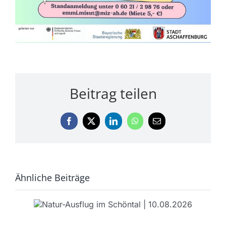
Beitrag teilen
Facebook
X
LinkedIn
WhatsApp
E-
Mail
Ähnliche Beiträge
im
Vortrag: Berufliche
Bildung planen |