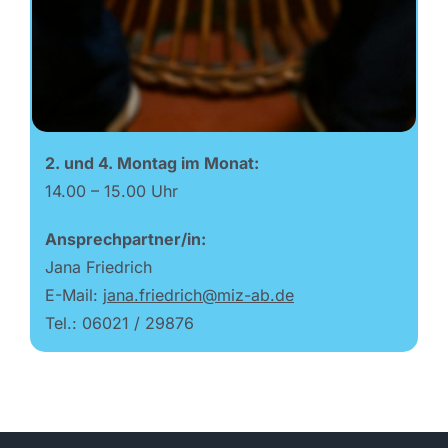
2. und 4. Montag im Monat:
14.00 – 15.00 Uhr
Ansprechpartner/in:
Jana Friedrich
E-Mail:
jana.friedrich@miz-ab.de
Tel.: 06021 / 29876