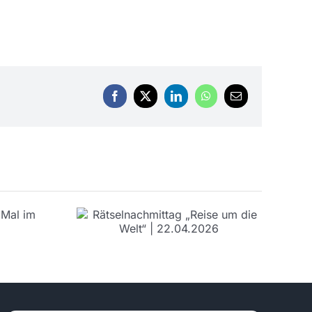
Facebook
X
LinkedIn
WhatsApp
E-
Mail
hmittag
m die
 |
2026