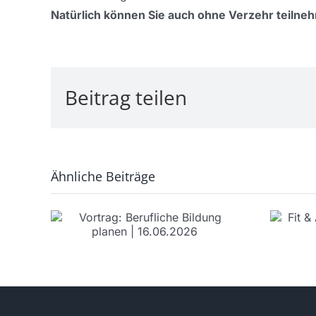
Natürlich können Sie auch ohne Verzehr teilne
Beitrag teilen
Ähnliche Beiträge
Fit & Aktiv auf
e
dem Stuhl | jetzt
en |
am ersten
6
Montag