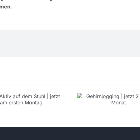
hmen.
Rätselnac
Gehirnjogging |
„Reise u
jetzt 2 Mal im
Welt“
Monat
22.04.